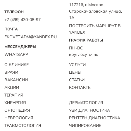
117216, г. Москва,
Старокачаловская улица,
ТЕЛЕФОН
1А
+7 (499) 430-08-97
ПОСТРОИТЬ МАРШРУТ В
ПОЧТА
YANDEX
EKOVET.ADM@YANDEX.RU
ГРАФИК РАБОТЫ
МЕССЕНДЖЕРЫ
ПН-ВС
WHATSAPP
круглосуточно
О КЛИНИКЕ
УСЛУГИ
ВРАЧИ
ЦЕНЫ
ВАКАНСИИ
СТАТЬИ
АКЦИИ
КОНТАКТЫ
ТЕРАПИЯ
ХИРУРГИЯ
ДЕРМАТОЛОГИЯ
ОРТОПЕДИЯ
УЗИ ДИАГНОСТИКА
НЕВРОЛОГИЯ
РЕНТГЕН ДИАГНОСТИКА
ТРАВМОТОЛОГИЯ
ЧИПИРОВАНИЕ