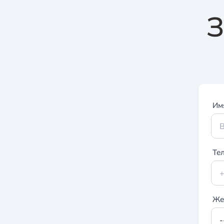
З
Им
Те
Же