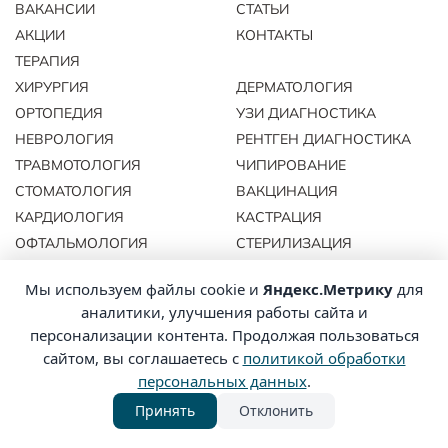
ВАКАНСИИ
СТАТЬИ
АКЦИИ
КОНТАКТЫ
ТЕРАПИЯ
ХИРУРГИЯ
ДЕРМАТОЛОГИЯ
ОРТОПЕДИЯ
УЗИ ДИАГНОСТИКА
НЕВРОЛОГИЯ
РЕНТГЕН ДИАГНОСТИКА
ТРАВМОТОЛОГИЯ
ЧИПИРОВАНИЕ
СТОМАТОЛОГИЯ
ВАКЦИНАЦИЯ
КАРДИОЛОГИЯ
КАСТРАЦИЯ
ОФТАЛЬМОЛОГИЯ
СТЕРИЛИЗАЦИЯ
РАТОЛОГИЯ
ОРНИТОЛОГИЯ
Мы используем файлы cookie и
Яндекс.Метрику
для
аналитики, улучшения работы сайта и
персонализации контента. Продолжая пользоваться
Политика
© 2026 ЭКОВЕТ. Все права
конфиденциальности
сайтом, вы соглашаетесь с
политикой обработки
защищены.
Политика
персональных данных
.
обработки
данных
Принять
Отклонить
Сайт разработан
WEBEXLAB