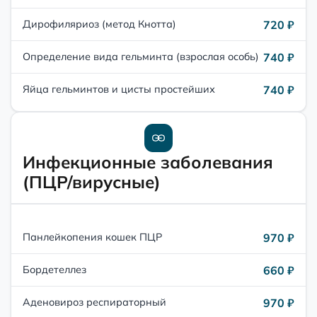
720 ₽
Дирофиляриоз (метод Кнотта)
740 ₽
Определение вида гельминта (взрослая особь)
740 ₽
Яйца гельминтов и цисты простейших
Инфекционные заболевания
(ПЦР/вирусные)
970 ₽
Панлейкопения кошек ПЦР
660 ₽
Бордетеллез
970 ₽
Аденовироз респираторный