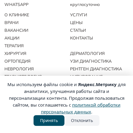
WHATSAPP
круглосуточно
О КЛИНИКЕ
УСЛУГИ
ВРАЧИ
ЦЕНЫ
ВАКАНСИИ
СТАТЬИ
АКЦИИ
КОНТАКТЫ
ТЕРАПИЯ
ХИРУРГИЯ
ДЕРМАТОЛОГИЯ
ОРТОПЕДИЯ
УЗИ ДИАГНОСТИКА
НЕВРОЛОГИЯ
РЕНТГЕН ДИАГНОСТИКА
ТРАВМОТОЛОГИЯ
ЧИПИРОВАНИЕ
Мы используем файлы cookie и
Яндекс.Метрику
для
СТОМАТОЛОГИЯ
ВАКЦИНАЦИЯ
аналитики, улучшения работы сайта и
КАРДИОЛОГИЯ
КАСТРАЦИЯ
персонализации контента. Продолжая пользоваться
ОФТАЛЬМОЛОГИЯ
СТЕРИЛИЗАЦИЯ
сайтом, вы соглашаетесь с
политикой обработки
РАТОЛОГИЯ
ОРНИТОЛОГИЯ
персональных данных
.
Принять
Отклонить
Политика
© 2026 ЭКОВЕТ. Все права
конфиденциальности