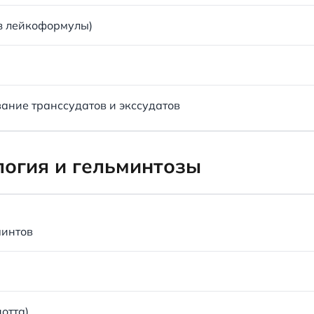
з лейкоформулы)
ание транссудатов и экссудатов
огия и гельминтозы
минтов
отта)