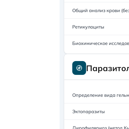
Общий анализ крови (бе
Ретикулоциты
Биохимическое исследов
Паразитол
Определение вида гель
Эктопаразиты
Дирофиляриоз (метод Кн