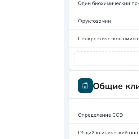
Один биохимический пок
Фруктозамин
Панкреатическая амила
Общие кл
Определение СОЭ
Общий клинический ана