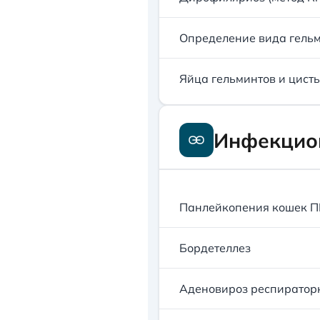
Определение вида гельм
Яйца гельминтов и цист
Инфекцион
Панлейкопения кошек 
Бордетеллез
Аденовироз респиратор