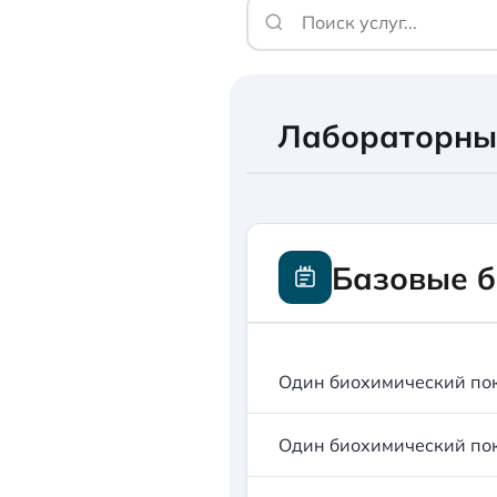
Лабораторны
Базовые б
Один биохимический пок
Один биохимический пок