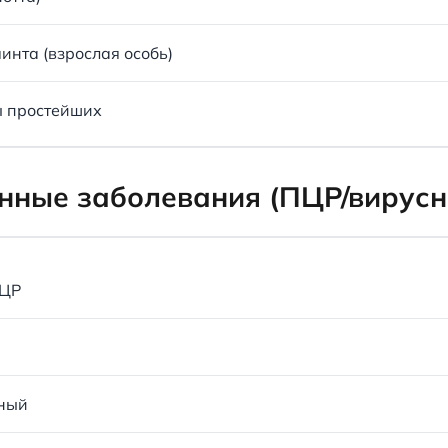
инта (взрослая особь)
ы простейших
ные заболевания (ПЦР/вирусн
ПЦР
ный