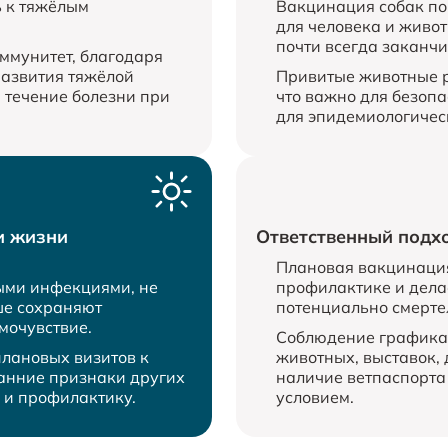
ь к тяжёлым
Вакцинация собак по
для человека и живот
почти всегда заканчи
ммунитет, благодаря
развития тяжёлой
Привитые животные р
 течение болезни при
что важно для безопа
для эпидемиологичес
и жизни
Ответственный подх
Плановая вакцинация 
ыми инфекциями, не
профилактике и делае
ше сохраняют
потенциально смерте
мочувствие.
Соблюдение графика 
лановых визитов к
животных, выставок, 
ранние признаки других
наличие ветпаспорта
 и профилактику.
условием.