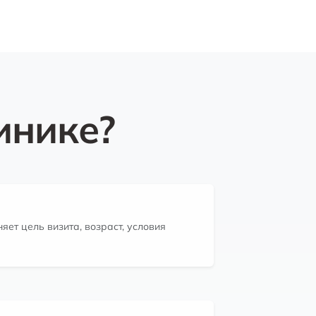
инике?
яет цель визита, возраст, условия