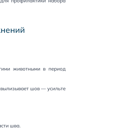
 для профилактики набора
жнений
угими животными в период
о вылизывает шов — усильте
асти шва.