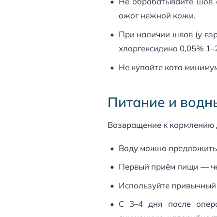
Не обрабатывайте шов 
ожог нежной кожи.
При наличии швов (у вз
хлоргексидина 0,05% 1–2
Не купайте кота минимум
Питание и водн
Возвращение к кормлению 
Воду можно предложить 
Первый приём пищи — че
Используйте привычный 
С 3–4 дня после опер