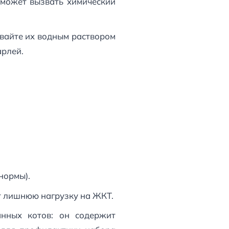
 может вызвать химический
вайте их водным раствором
арлей.
нормы).
т лишнюю нагрузку на ЖКТ.
нных котов: он содержит