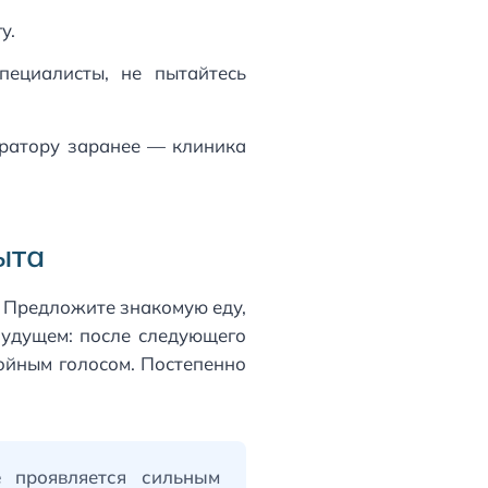
у.
пециалисты, не пытайтесь
тратору заранее — клиника
ыта
. Предложите знакомую еду,
 будущем: после следующего
койным голосом. Постепенно
е
проявляется сильным