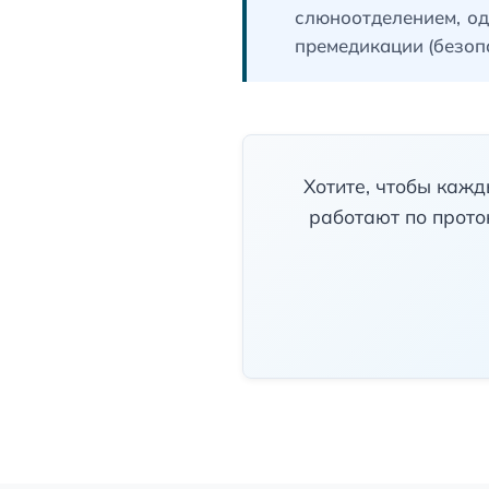
слюноотделением, од
премедикации (безоп
Хотите, чтобы кажд
работают по проток