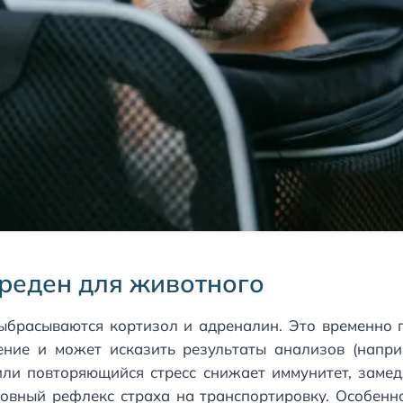
вреден для животного
выбрасываются кортизол и адреналин. Это временно 
ение и может исказить результаты анализов (напр
или повторяющийся стресс снижает иммунитет, замед
ловный рефлекс страха на транспортировку. Особен