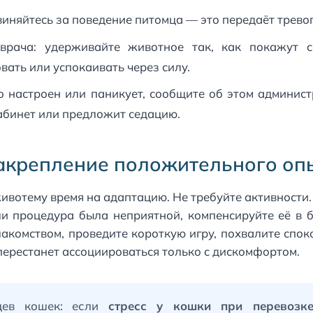
виняйтесь за поведение питомца — это передаёт тревог
врача: удерживайте животное так, как покажут с
ать или успокаивать через силу.
о настроен или паникует, сообщите об этом админис
абинет или предложит седацию.
закрепление положительного оп
ивотему время на адаптацию. Не требуйте активности
сли процедура была неприятной, компенсируйте её в
акомством, проведите короткую игру, похвалите спо
ерестанет ассоциироваться только с дискомфортом.
цев кошек: если
стресс у кошки при перевозк