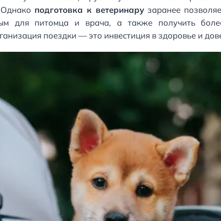
. Однако
подготовка к ветеринару
заранее позволяет
ым для питомца и врача, а также получить боле
ганизация поездки — это инвестиция в здоровье и дов