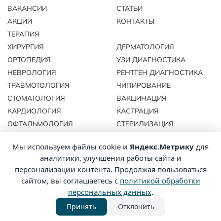
ВАКАНСИИ
СТАТЬИ
АКЦИИ
КОНТАКТЫ
ТЕРАПИЯ
ХИРУРГИЯ
ДЕРМАТОЛОГИЯ
ОРТОПЕДИЯ
УЗИ ДИАГНОСТИКА
НЕВРОЛОГИЯ
РЕНТГЕН ДИАГНОСТИКА
ТРАВМОТОЛОГИЯ
ЧИПИРОВАНИЕ
СТОМАТОЛОГИЯ
ВАКЦИНАЦИЯ
КАРДИОЛОГИЯ
КАСТРАЦИЯ
ОФТАЛЬМОЛОГИЯ
СТЕРИЛИЗАЦИЯ
РАТОЛОГИЯ
ОРНИТОЛОГИЯ
Мы используем файлы cookie и
Яндекс.Метрику
для
аналитики, улучшения работы сайта и
персонализации контента. Продолжая пользоваться
Политика
© 2026 ЭКОВЕТ. Все права
конфиденциальности
сайтом, вы соглашаетесь с
политикой обработки
защищены.
Политика
персональных данных
.
обработки
данных
Принять
Отклонить
Сайт разработан
WEBEXLAB